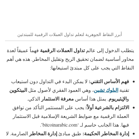
أبرز النقاط الجوهرية لتعلم تداول العملات الرقمية للمبتدئين
تداول العملات الرقمية
يتطلب الدخول إلى عالم
فهماً عميقاً لعدة
محاور أساسية لضمان تحقيق الربح وتقليل المخاطر. هذه هي أهم
النقاط التي يجب على كل مبتدئ استيعابها:
فهم الأساس التقني:
لا يمكن البدء في التداول دون استيعاب
البلوك تشين
البيتكوين
تقنية
، وهي العمود الفقري لأصول مثل
الإيثيريوم
معرفة الاستثمار
و
. يمثل هذا أساس
الذكي.
الالتزام بالشرعية أولاً:
يجب على المستثمر التأكد من توافق
العملة الرقمية مع ضوابط الشريعة الإسلامية قبل الاستثمار
فيها. هذا الجانب حاسم لـ ‘bitcoinarabic.com’.
إدارة المخاطر الحكيمة:
إدارة المخاطر
طبق مبادئ
الصارمة. لا