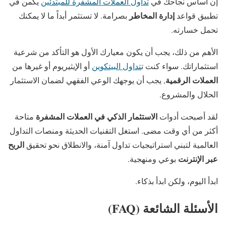
إن أساس نجاحك في
تداول العملات المشفرة للمبتدئين
يكمن في
إدارة المخاطر
تطبيق قواعد
بصرامة. لا تستثمر أبداً ما لا يمكنك
تحمل خسارته.
الأهم من ذلك، يجب أن يكون معيارك الأول هو التأكد من شرعية
استثماراتك. سواء كنت ت
تداول البيتكوين
أو الإيثيريوم أو غيرها من
العملات الرقمية
, يجب أن يوجهك الوعي الفقهي لضمان الاستثمار
الحلال والمشروع.
الاستثمار الذكي في العملات المشفرة
لقد أصبحت أدوات
متاحة
أكثر من أي وقت مضى. استغل التقنيات الحديثة ومنصات التداول
الربح
العالمية لتبني استراتيجيات تداول آمنة، والانطلاق نحو تحقيق
عبر الإنترنت
بوعي ومنهجية.
ابدأ اليوم، ولكن ابدأ بذكاء.
الأسئلة الشائعة (FAQ)