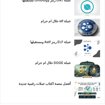
عملة ONT رمز Ontology مستقبلها
عملة elf حلال ام حرام
عملة ELF رمز Aelf ومستقبلها
عملة DOGE حلال ام حرام
أفضل منصة اكتتاب عملات رقمية جديدة