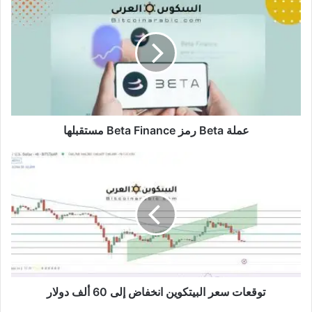
Beta
رمز
Beta
Finance
مستقبلها
عملة Beta رمز Beta Finance مستقبلها
توقعات
سعر
البيتكوين
انخفاض
إلى
60
ألف
دولار
توقعات سعر البيتكوين انخفاض إلى 60 ألف دولار