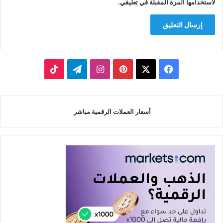
لاستخدامها المرة المقبلة في تعليقي.
‫X
فيسبوك
بينتيريست
انستقرام
تيلقرام
‫TikTok
أسعار العملات الرقمية مباشر