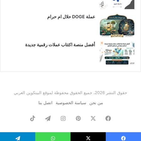
عملة DOGE حلال ام حرام
أفضل منصة اكتتاب عملات رقمية جديدة
حقوق النشر 2026، جميع الحقوق محفوظة لموقع البيتكوين العربي
من نحن
سياسة الخصوصية
اتصل بنا
فيسبوك
‫X
بينتيريست
انستقرام
تيلقرام
‫TikTok