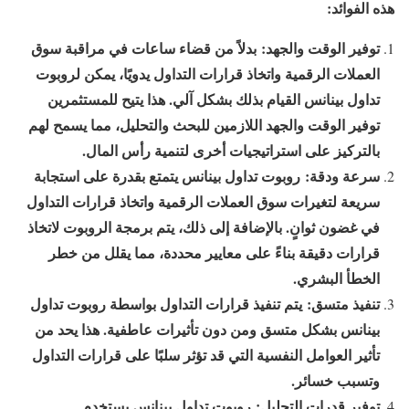
هذه الفوائد:
توفير الوقت والجهد:
بدلاً من قضاء ساعات في مراقبة سوق
العملات الرقمية واتخاذ قرارات التداول يدويًا، يمكن لروبوت
تداول بينانس القيام بذلك بشكل آلي. هذا يتيح للمستثمرين
توفير الوقت والجهد اللازمين للبحث والتحليل، مما يسمح لهم
بالتركيز على استراتيجيات أخرى لتنمية رأس المال.
سرعة ودقة:
روبوت تداول بينانس يتمتع بقدرة على استجابة
سريعة لتغيرات سوق العملات الرقمية واتخاذ قرارات التداول
في غضون ثوانٍ. بالإضافة إلى ذلك، يتم برمجة الروبوت لاتخاذ
قرارات دقيقة بناءً على معايير محددة، مما يقلل من خطر
الخطأ البشري.
تنفيذ متسق:
يتم تنفيذ قرارات التداول بواسطة روبوت تداول
بينانس بشكل متسق ومن دون تأثيرات عاطفية. هذا يحد من
تأثير العوامل النفسية التي قد تؤثر سلبًا على قرارات التداول
وتسبب خسائر.
توفير قدرات التحليل:
روبوت تداول بينانس يستخدم