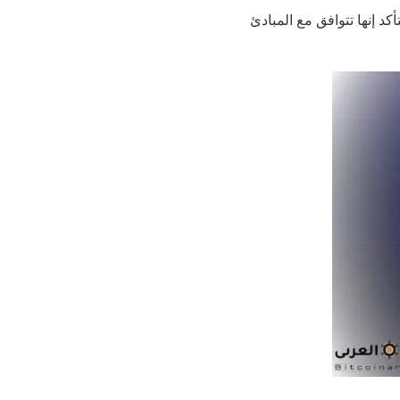
عية المرتبطة بعملة Flow عم بتزيد، عشان نتأكد إنها تتوافق مع المبادئ