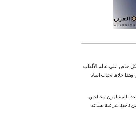
كل خاص على عالم الألعاب
خدمين وهذا خلاها تجذب انتباه
دًا. المسلمون محتاجين
إذا كانت عملة flow حلال ام حرام في الشريعة الإسلامية أو لأ. عشان كذا، تقييم عملة Flow من ناحية شرعية يساعد