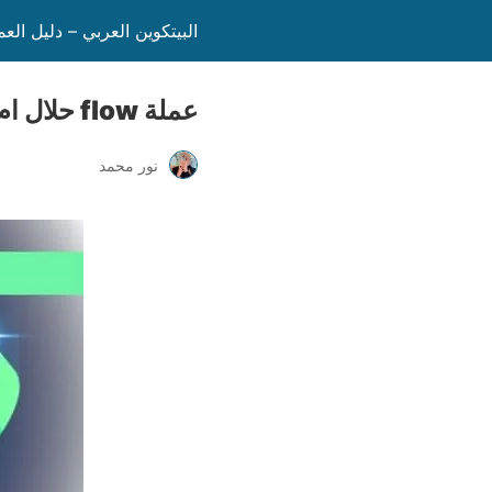
البيتكوين العربي – دليل الع
عملة flow حلال ام حرام
نور محمد