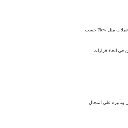
علماء الدين الإسلاميين يشوفون العملات الرقمية كأداة مالية جديدة تحتاج لتفصيل دقيق. لازم نقيم عملات مثل Flow حسب
ن في اتخاذ قرارات
لرقمي وتأثيره على المجال