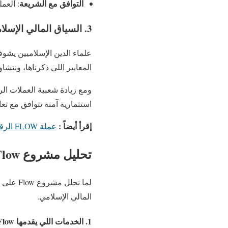
التوافق مع الشريعة
: العم
3. السياق المالي الإسلامي
المعايير اللي ذكرناها، ونتش
ومع زيادة شعبية العملات الر
استثمارية آمنة تتوافق مع تعا
إقرأ أيضاً :
عملة FLOW الرقمية ومستقبلها
تحليل مشروع Flow
لما نحل
المالي الإسلامي.
1. الخدمات اللي يقدمها Flow