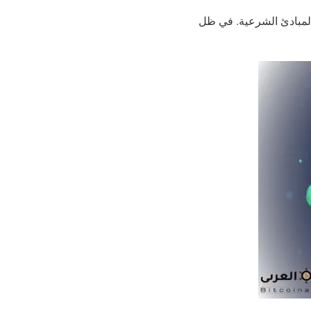
اية لهالعوامل عشان يعرفوا إذا مشروع Flow يتماشى مع المبادئ الشرعية. في ظل