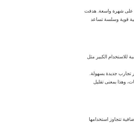
Dapper Labs المعروفة بلعبة “CryptoKitties” اللي حازت على شهرة واسعة. هدفت
ة (DApps) عن طريق توفير بنية تحتية قوية وسلسة تساعد
بة للاستخدام الكبير مثل
ت، وهذا بمعنى تقليل
 إضافية تتجاوز استخدامها