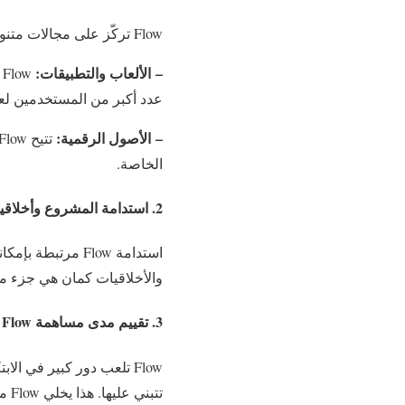
Flow تركّز على مجالات متنوعة، وأهمها:
– الألعاب والتطبيقات:
w
عدد أكبر من المستخدمين لعا
– الأصول الرقمية:
الخاصة.
2. استدامة المشروع وأخلاقياته
استدامة Flow مرت
والأخلاقيات كمان هي جزء مهم
3. تقييم مدى مساهمة Flow في الابتكار
Flow تلعب دور كبير في 
تتبني عليها. هذا يخلي Flow منصة جذابة للمطورين عشان يطلقوا تجارب جديدة.