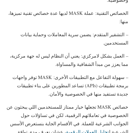
الخصائص التقنية: عملة MASK لديها عدة خصائص تقنية تميزها،
منها:
– التشفير المتقدم: يضمن سرية المعاملات وحماية بيانات
المستخدمين.
– العمل بشكل لامركزي: يعني أن النظام ليس له جهة مركزية،
مما يعزز من مبدأ الشفافية والمساواة.
– سهولة التفاعل مع التطبيقات الأخرى: MASK توفر واجهات
برمجة تطبيقات (APIs) تساعد المطورين على بناء تطبيقات
جديدة تستفيد منها في الخصوصية والأمان.
خصائص MASK تجعلها خيار ممتاز للمستخدمين اللي يبحثون عن
الخصوصية في تعاملاتهم الرقمية، لكن في تساؤلات حول
الجوانب الشرعية للعملة. في الأقسام الجاية بنستعرض الأسس
الشرعية ل
تحليل العملات الرقمية
، عشان نعرف مدى توافق