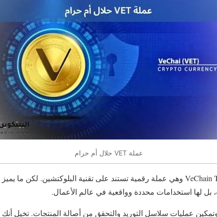
عملة VET حلال أم حرام
بل لها استخدامات محددة وواقعية في عالم الأعمال.
وتمكين عمليات سلاسل التوريد والتحقق من أصالة المنتجات. تخيل أنك ت