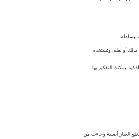
 ببساطة:
 مالك أو نقله، وتستخدم
كية. يمكنك التفكير بها
خدم VeChain للتحقق من أن قطع الغيار أصلية وجاءت من