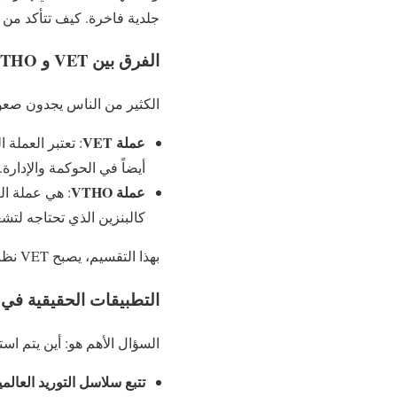
جلدية فاخرة. كيف تتأكد من أنه
الفرق بين VET و VTHO
الكثير من الناس يجدون صعوبة ف
عملة VET
: تعتبر العملة
أيضاً في الحوكمة والإدارة
عملة VTHO
: هي عملة ال
كالبنزين الذي تحتاجه لتش
بهذا التقسيم، يصبح VET نظام عملي جداً للاستخدام في التجارة.
التطبيقات الحقيقية في ا
السؤال الأهم هو: أين يتم استخدام VET في الحياة 
تتبع سلاسل التوريد العالمي