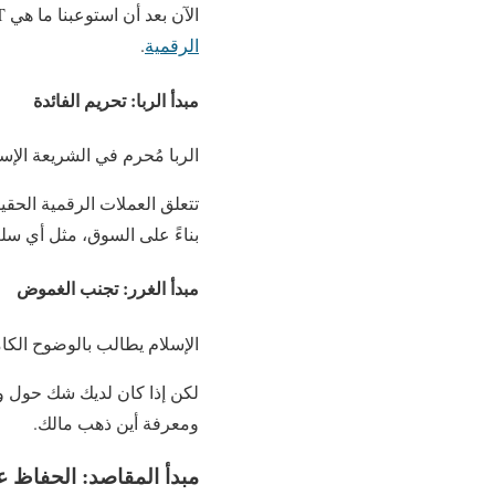
الآن بعد أن استوعبنا ما هي VET، نحتاج لفهم المبادئ الإسلامية التي تحدد ما هو حلال وما هو حرام في
الرقمية
.
مبدأ الربا: تحريم الفائدة
الربا مُحرم في الشريعة الإس
بناءً على السوق، مثل أي سل
مبدأ الغرر: تجنب الغموض
الإسلام يطالب بالوضوح الكام
ومعرفة أين ذهب مالك.
مبدأ المقاصد: الحفاظ ع