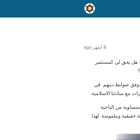
8 أشهر ago
م: هل يحق لي كمستثمر
؟
 وفق ضوابط دينهم. في
ت مع مبادئنا الاسلامية.
متساوية من الناحية
 حقيقية وملموسة. لهذا