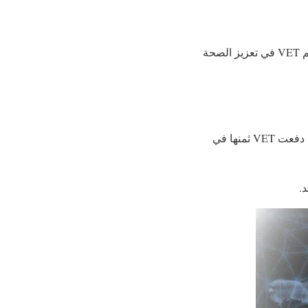
هل تساهم VET في ذلك؟ بالتأكيد. من خلال تحسين سلاسل التوريد وضمان سلامة المنتجات، تساهم VET في تعزيز الصحة
الاستثمار لابد أن يقدم منفعة حقيقية. VET تُحقق هذا. بفضل الشراكات مع شركات كبيرة ومعروفة، دفعت VET ثمنها في
.