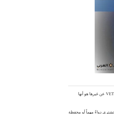
VET هو اختصار لعملة VeChain Token وهي عملة رقمية تستند على تقنية البلوكتشين. لكن ما يميز VET عن غيرها هو أنها
شتري دواءً مهماً أو محفظة