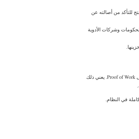
 محفظة غالية، بإمكانك مسح رمز QR على المنتج للتأكد من أصالته عن
تجات المزيفة تمثل خطراً حقيقياً. VeChain تساعد الحكومات وشركات الأدوية
ينها.
يستخدم نظام VeChain آلية تسمى Proof of Authority، وهذا يختلف عن آلية البيتكوين التي تعتمد على Proof of Work. يعني ذلك
املة في النظام.