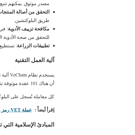
مصدر موثوق. يمكنهم تتبع 
التحقق من أصالة المنتجا
طريق البلوكتشين.
مكافحة تزييف الأدوية
للتحقق من صحة الأدوية ال
تطبيقات الزراعة
: تستطيع 
آلية العمل التقنية
أن هناك 101 عقدة موثوقة تتحقق من المعاملات، مما يجعلها أسرع وأكثر أ
كل معاملة تُسجل على البلوكت
إقرأ أيضاً :
عملة VET رمز VeChain الرقمية و مستقبلها
المبادئ الإسلامية التي 