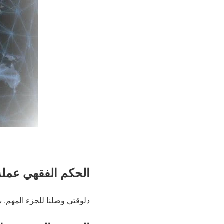
الحكم الفقهي عملة VET حلال أم حرا
دلوقتي وصلنا للجزء المهم. ب