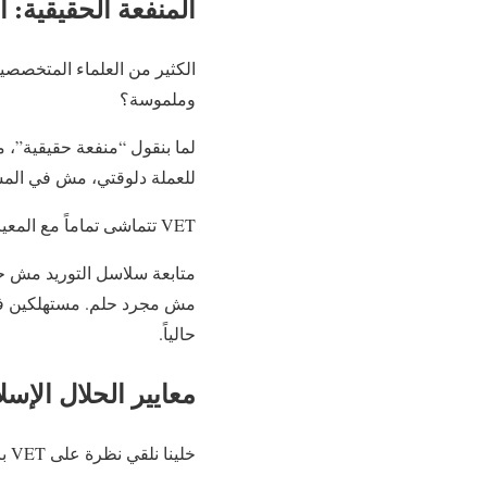
المنفعة الحقيقية: 
الكثير من العلماء المتخصصين
وملموسة؟
لما بنقول “منفعة حقيقية”، م
للعملة دلوقتي، مش في المست
VET تتماشى تماماً مع المعيار ده. المنفعة الحقيقية هنا واضحة جداً:
متابعة سلاسل التوريد مش ح
مش مجرد حلم. مستهلكين فعلي
حالياً.
معايير الحلال الإسل
خلينا نلقي نظرة على VET بالنسبة لمعايير الحلال اللي وضعها العلماء: