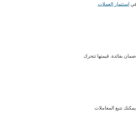
استثمار العملات
ية بسياسات العرض والطلب في السوق. عندما تشتري VET، لا يوجد ضمان بفائدة. قيمتها تتحرك
عملة VET تُظهر كل شيء بوضوح. يمكنك تتبع المعاملات