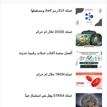
عملة ELF رمز Aelf ومستقبلها
عملة DOGE حلال ام حرام
أفضل منصة اكتتاب عملات رقمية جديدة
عملة TRON حلال ام حرام​
عملة STRAX وهل هي استثمارً جيدً