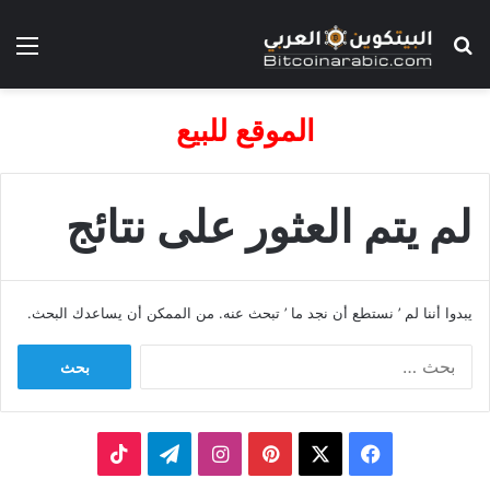
بحث عن
الق
الموقع للبيع
لم يتم العثور على نتائج
يبدوا أننا لم ’ نستطع أن نجد ما ’ تبحث عنه. من الممكن أن يساعدك البحث.
البحث
عن:
‫X
فيسبوك
بينتيريست
انستقرام
تيلقرام
‫TikTok