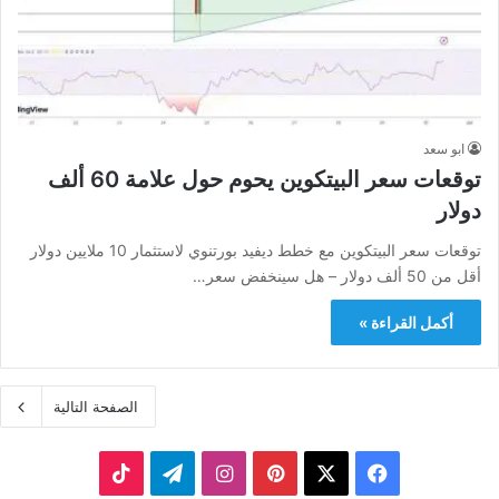
ابو سعد
توقعات سعر البيتكوين يحوم حول علامة 60 ألف
دولار
توقعات سعر البيتكوين مع خطط ديفيد بورتنوي لاستثمار 10 ملايين دولار
أقل من 50 ألف دولار – هل سينخفض ​​سعر…
أكمل القراءة »
الصفحة التالية
‫X
فيسبوك
بينتيريست
انستقرام
تيلقرام
‫TikTok