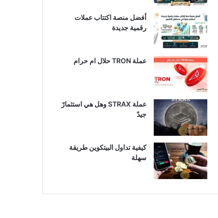
أفضل منصة اكتتاب عملات
رقمية جديدة
عملة TRON حلال ام حرام​
عملة STRAX وهل هي استثمارً
جيدً
كيفية تداول البيتكوين طريقة
سهلة