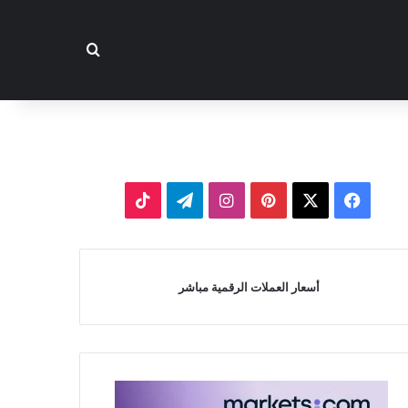
بحث عن
‫X
فيسبوك
بينتيريست
انستقرام
تيلقرام
‫TikTok
أسعار العملات الرقمية مباشر