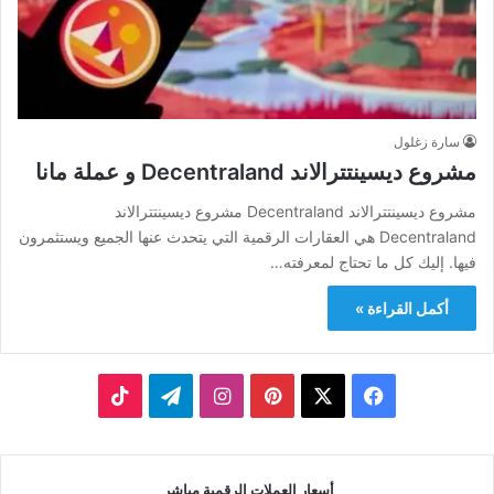
سارة زغلول
مشروع ديسينتترالاند Decentraland و عملة مانا
مشروع ديسينتترالاند Decentraland مشروع ديسينتترالاند
Decentraland هي العقارات الرقمية التي يتحدث عنها الجميع ويستثمرون
فيها. إليك كل ما تحتاج لمعرفته…
أكمل القراءة »
‫X
فيسبوك
بينتيريست
انستقرام
تيلقرام
‫TikTok
أسعار العملات الرقمية مباشر