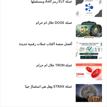
عملة ELF رمز Aelf ومستقبلها
عملة DOGE حلال ام حرام
أفضل منصة اكتتاب عملات رقمية جديدة
عملة TRON حلال ام حرام​
عملة STRAX وهل هي استثمارً جيدً