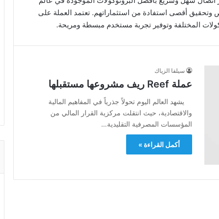
عات” لتوفير اتصال سهل وسريع بأفضل البروتوكولات الموجودة في عالم
رص وتحقيق أقصى استفادة من استثماراتهم. تعتمد العملة على
ولات المختلفة وتوفير تجربة مستخدم مبسطة ومريحة.
سيلفا الزياك
عملة Reef ريف مشروعها مستقبلها
يشهد العالم اليوم تحولاً جذرياً في المفاهيم المالية
والاقتصادية، حيث انتقلت مركزية القرار المالي من
المؤسسات المصرفية التقليدية…
أكمل القراءة »