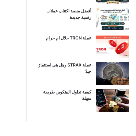
أفضل منصة اكتتاب عملات
رقمية جديدة
عملة TRON حلال ام حرام​
عملة STRAX وهل هي استثمارً
جيدً
كيفية تداول البيتكوين طريقة
سهلة