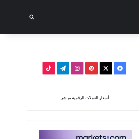
بحث عن
‫X
فيسبوك
بينتيريست
انستقرام
تيلقرام
‫TikTok
أسعار العملات الرقمية مباشر