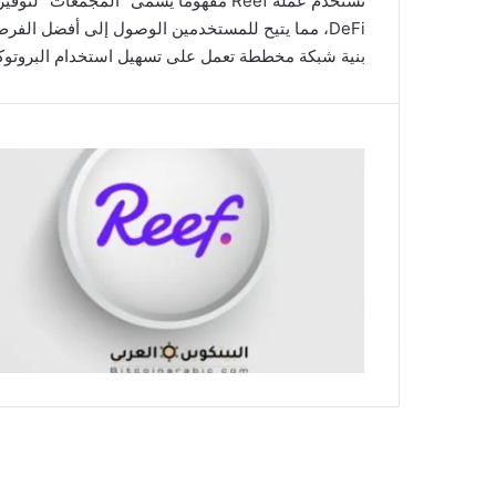
تستخدم عملة Reef مفهومًا يسمى “المجم
DeFi، مما يتيح للمستخدمين الوصول إلى أفضل الف
بنية شبكة مخططة تعمل على تسهيل استخدام البروتوك