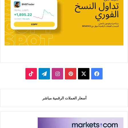
‫X
فيسبوك
بينتيريست
انستقرام
تيلقرام
‫TikTok
أسعار العملات الرقمية مباشر