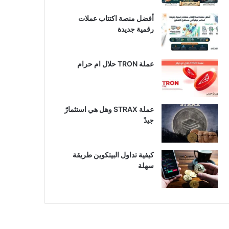
أفضل منصة اكتتاب عملات
رقمية جديدة
عملة TRON حلال ام حرام​
عملة STRAX وهل هي استثمارً
جيدً
كيفية تداول البيتكوين طريقة
سهلة