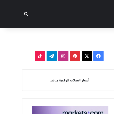
بحث عن
‫X
فيسبوك
بينتيريست
انستقرام
تيلقرام
‫TikTok
أسعار العملات الرقمية مباشر