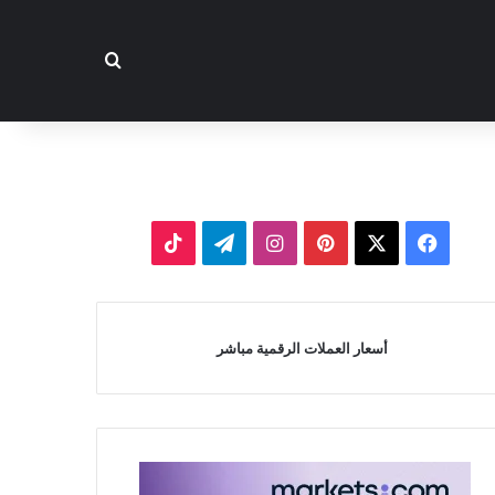
بحث عن
‫X
فيسبوك
بينتيريست
انستقرام
تيلقرام
‫TikTok
أسعار العملات الرقمية مباشر