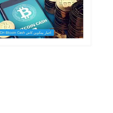
اخبار بيتكوين كاش BCH Bitcoin Cash