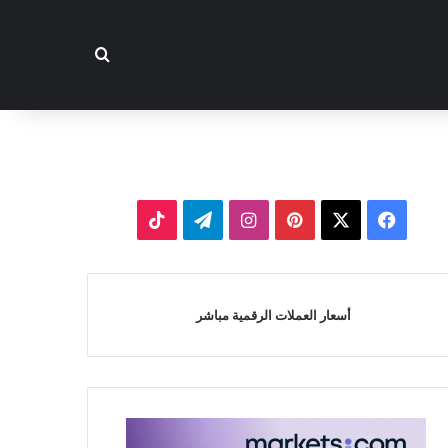
بحث عن
‫X
فيسبوك
بينتيريست
انستقرام
تيلقرام
‫TikTok
أسعار العملات الرقمية مباشر