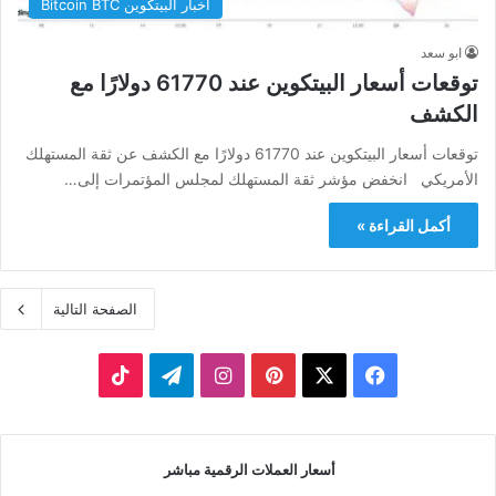
اخبار البيتكوين Bitcoin BTC
ابو سعد
توقعات أسعار البيتكوين عند 61770 دولارًا مع
الكشف
توقعات أسعار البيتكوين عند 61770 دولارًا مع الكشف عن ثقة المستهلك
الأمريكي انخفض مؤشر ثقة المستهلك لمجلس المؤتمرات إلى…
أكمل القراءة »
الصفحة التالية
‫X
فيسبوك
بينتيريست
انستقرام
تيلقرام
‫TikTok
أسعار العملات الرقمية مباشر