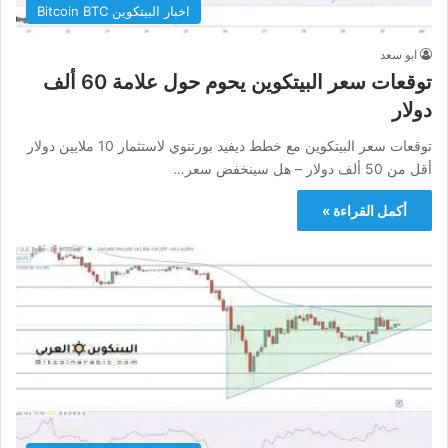
اخبار البيتكوين Bitcoin BTC
ابو سعد
توقعات سعر البيتكوين يحوم حول علامة 60 ألف
دولار
توقعات سعر البيتكوين مع خطط ديفيد بورتنوي لاستثمار 10 ملايين دولار
أقل من 50 ألف دولار – هل سينخفض ​​سعر…
أكمل القراءة »