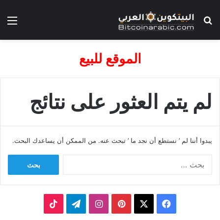
بحث عن
الق
الموقع للبيع
لم يتم العثور على نتائج
يبدوا أننا لم ’ نستطع أن نجد ما ’ تبحث عنه. من الممكن أن يساعدك البحث.
البحث
عن:
‫X
فيسبوك
بينتيريست
انستقرام
تيلقرام
‫TikTok