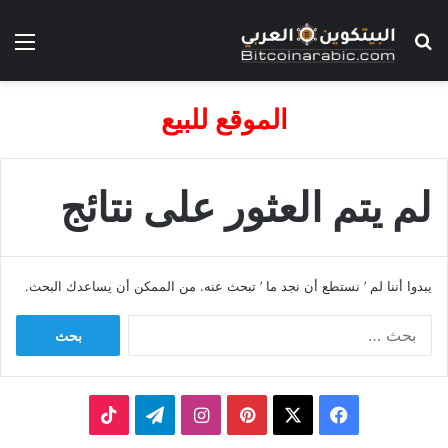
بحث عن
الق
الموقع للبيع
لم يتم العثور على نتائج
يبدوا أننا لم ’ نستطع أن نجد ما ’ تبحث عنه. من الممكن أن يساعدك البحث.
البحث
عن:
‫X
فيسبوك
بينتيريست
انستقرام
تيلقرام
‫TikTok