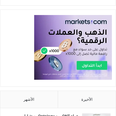
الأخيرة
الأشهر
عملة ONT رمز Ontology مستقبلها