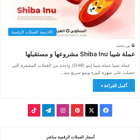
اكاديمية العملات الرقمية
نور محمد
عملة شيبا Shiba Inu مشروعها و مستقبلها
عملة شيبا عملة شيبا إينو (SHIB) واحدة من العملات المشفرة التي
حصلت على شهرة كبيرة ونمو سريع منذ…
أكمل القراءة »
‫X
فيسبوك
بينتيريست
انستقرام
تيلقرام
‫TikTok
أسعار العملات الرقمية مباشر