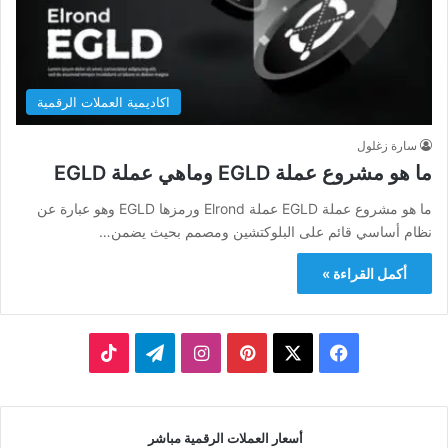
اكاديمية العملات الرقمية
سارة زغلول
ما هو مشروع عملة EGLD وماهي عملة EGLD
ما هو مشروع عملة EGLD عملة Elrond ورمزها EGLD وهو عبارة عن
نظام أساسي قائم على البلوكتشين ومصمم بحيث يضمن…
أكمل القراءة »
‫X
فيسبوك
بينتيريست
انستقرام
تيلقرام
‫TikTok
أسعار العملات الرقمية مباشر