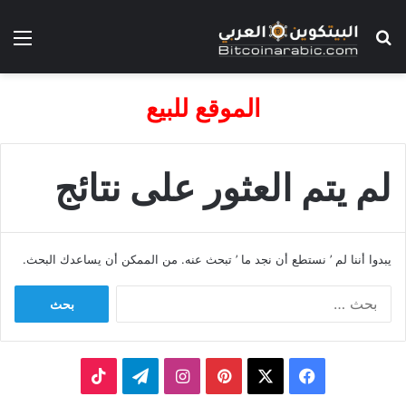
بحث عن
الق
الموقع للبيع
لم يتم العثور على نتائج
يبدوا أننا لم ’ نستطع أن نجد ما ’ تبحث عنه. من الممكن أن يساعدك البحث.
البحث
عن:
‫X
فيسبوك
بينتيريست
انستقرام
تيلقرام
‫TikTok