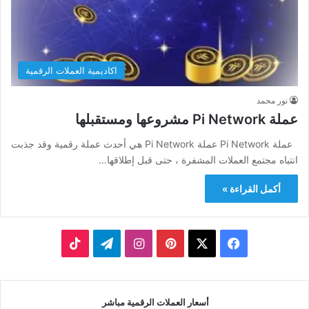
اكاديمية العملات الرقمية
نور محمد
عملة Pi Network مشروعها ومستقبلها
عملة Pi Network عملة Pi Network هي أحدث عملة رقمية وقد جذبت
انتباه مجتمع العملات المشفرة ، حتى قبل إطلاقها…
أكمل القراءة »
‫X
فيسبوك
بينتيريست
انستقرام
تيلقرام
‫TikTok
أسعار العملات الرقمية مباشر