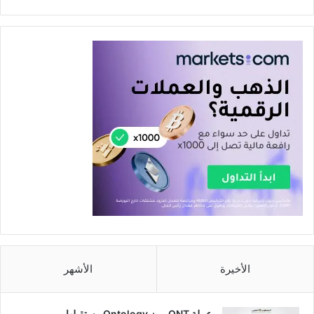
الأخيرة
الأشهر
عملة ONT رمز Ontology مستقبلها