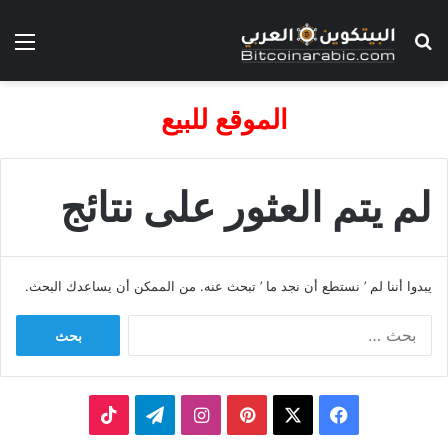
بحث عن
الق
الموقع للبيع
لم يتم العثور على نتائج
يبدوا أننا لم ’ نستطع أن نجد ما ’ تبحث عنه. من الممكن أن يساعدك البحث.
البحث
عن:
‫X
فيسبوك
بينتيريست
انستقرام
تيلقرام
‫TikTok