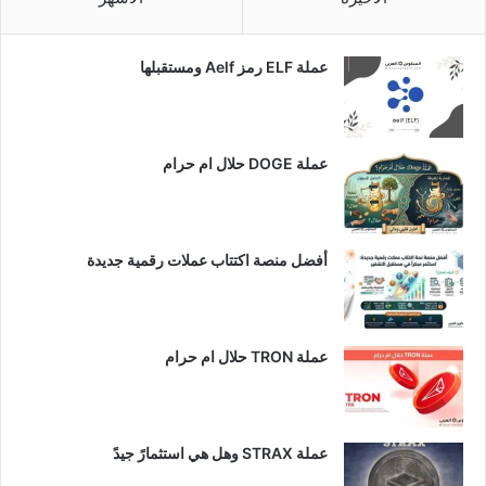
عملة ELF رمز Aelf ومستقبلها
عملة DOGE حلال ام حرام
أفضل منصة اكتتاب عملات رقمية جديدة
عملة TRON حلال ام حرام​
عملة STRAX وهل هي استثمارً جيدً