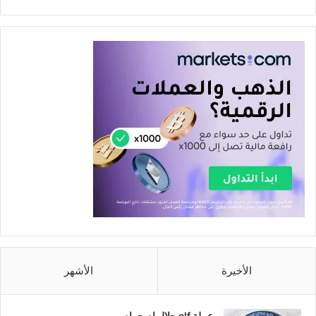
الأخيرة
الأشهر
عملة elf حلال ام حرام