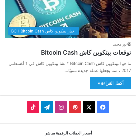
اخبار بيتكوين كاش BCH Bitcoin Cash
نور محمد
توقعات بيتكوين كاش Bitcoin Cash
ما هو البيتكوين كاش Bitcoin Cash ؟ نشا بيتكوين كاش في 1 أغسطس
2017 ، مما يجعلها عملة جديدة نسبيًا.…
أكمل القراءة »
‫X
فيسبوك
بينتيريست
انستقرام
تيلقرام
‫TikTok
أسعار العملات الرقمية مباشر