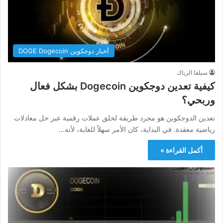
أخبار دوجكوين DOGE Dogecoin
سيلفا الزياك
كيفية تعدين دوجكوين Dogecoin بشكل فعال
وربحي؟
تعدين الدوجكوين هو مجرد طريقة لخلق عملات رقمية عبر حل معادلات
رياضية معقدة. في البداية، كان الأمر سهلاً للغاية، لأنه…
أكمل القراءة »