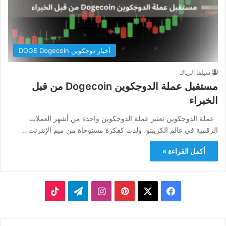
أخبار دوجكوين DOGE Dogecoin
سيلفا الزياك
مستقبل عملة الدوجكوين Dogecoin من قبل
الخبراء
عملة الدوجكوين تعتبر عملة الدوجكوين واحدة من أشهر العملات
الرقمية في عالم الكريبتو، ولدت كفكرة مستوحاة من ميم الإنترنت…
أكمل القراءة »
‫X
فيسبوك
بينتيريست
انستقرام
تيلقرام
‫TikTok