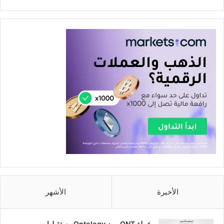
الأخيرة
الأشهر
عملة ONT رمز Ontology مستقبلها