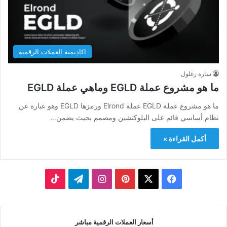
اكاديمية العملات الرقمية
سارة زغلول
ما هو مشروع عملة EGLD وماهي عملة EGLD
ما هو مشروع عملة EGLD عملة Elrond ورمزها EGLD وهو عبارة عن
نظام أساسي قائم على البلوكتشين ومصمم بحيث يضمن…
أكمل القراءة »
‫X
فيسبوك
بينتيريست
انستقرام
تيلقرام
‫TikTok
أسعار العملات الرقمية مباشر