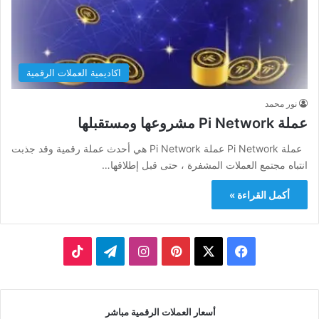
اكاديمية العملات الرقمية
نور محمد
عملة Pi Network مشروعها ومستقبلها
عملة Pi Network عملة Pi Network هي أحدث عملة رقمية وقد جذبت
انتباه مجتمع العملات المشفرة ، حتى قبل إطلاقها…
أكمل القراءة »
‫X
فيسبوك
بينتيريست
انستقرام
تيلقرام
‫TikTok
أسعار العملات الرقمية مباشر