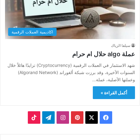
اكاديمية العملات الرقمية
سيلفا الزياك
عملة algo حلال ام حرام​
شهد الاستثمار في العملات الرقمية (Cryptocurrency) تزايدًا هائلاً خلال
السنوات الأخيرة، وقد برزت شبكة ألغوراند (Algorand Network)
وعملتها الأصلية، عملة…
أكمل القراءة »
‫X
فيسبوك
بينتيريست
انستقرام
تيلقرام
‫TikTok