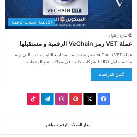
اكاديمية العملات الرقمية
سارة زغلول
عملة VET رمز VeChain الرقمية و مستقبلها
عملة VeChain VET تعتبر واحدة من مشاريع البلوك تشين اللي تهتم
بتقديم حلول فعّالة للشركات خاصة في مجالات تتبع المنتجات…
أكمل القراءة »
‫X
فيسبوك
بينتيريست
انستقرام
تيلقرام
‫TikTok
أسعار العملات الرقمية مباشر