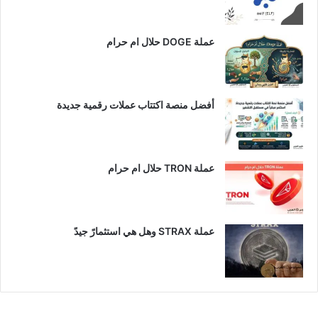
عملة DOGE حلال ام حرام
أفضل منصة اكتتاب عملات رقمية جديدة
عملة TRON حلال ام حرام​
عملة STRAX وهل هي استثمارً جيدً