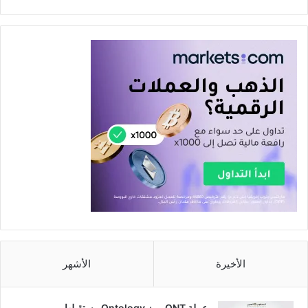
الأخيرة
الأشهر
عملة ONT رمز Ontology مستقبلها