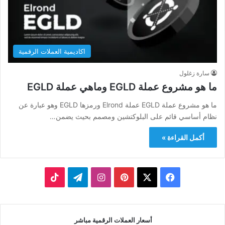
اكاديمية العملات الرقمية
سارة زغلول
ما هو مشروع عملة EGLD وماهي عملة EGLD
ما هو مشروع عملة EGLD عملة Elrond ورمزها EGLD وهو عبارة عن
نظام أساسي قائم على البلوكتشين ومصمم بحيث يضمن…
أكمل القراءة »
‫X
فيسبوك
بينتيريست
انستقرام
تيلقرام
‫TikTok
أسعار العملات الرقمية مباشر