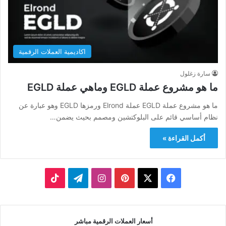
اكاديمية العملات الرقمية
سارة زغلول
ما هو مشروع عملة EGLD وماهي عملة EGLD
ما هو مشروع عملة EGLD عملة Elrond ورمزها EGLD وهو عبارة عن
نظام أساسي قائم على البلوكتشين ومصمم بحيث يضمن…
أكمل القراءة »
‫X
فيسبوك
بينتيريست
انستقرام
تيلقرام
‫TikTok
أسعار العملات الرقمية مباشر