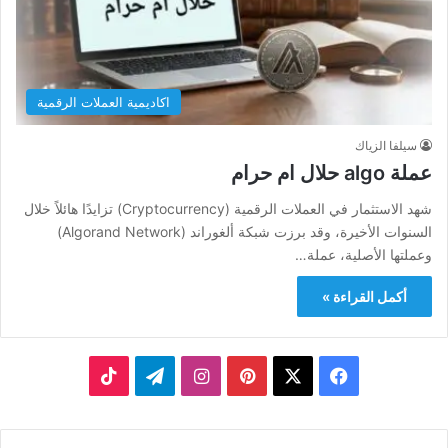
اكاديمية العملات الرقمية
سيلفا الزياك
عملة algo حلال ام حرام​
شهد الاستثمار في العملات الرقمية (Cryptocurrency) تزايدًا هائلاً خلال
السنوات الأخيرة، وقد برزت شبكة ألغوراند (Algorand Network)
وعملتها الأصلية، عملة…
أكمل القراءة »
‫X
فيسبوك
بينتيريست
انستقرام
تيلقرام
‫TikTok