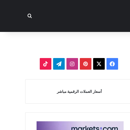
بحث عن
‫X
فيسبوك
بينتيريست
انستقرام
تيلقرام
‫TikTok
أسعار العملات الرقمية مباشر