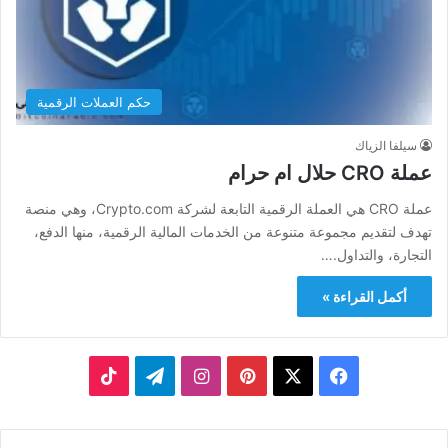
حكم العملات الرقمية
سيلفا الزياك
عملة CRO حلال ام حرام
عملة CRO هي العملة الرقمية التابعة لشركة Crypto.com، وهي منصة
تهدف لتقديم مجموعة متنوعة من الخدمات المالية الرقمية، منها الدفع،
التجارة، والتداول.…
أكمل القراءة »
‫X
فيسبوك
بينتيريست
انستقرام
تيلقرام
‫TikTok