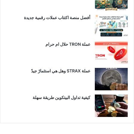
أفضل منصة اكتتاب عملات رقمية جديدة
عملة TRON حلال ام حرام​
عملة STRAX وهل هي استثمارً جيدً
كيفية تداول البيتكوين طريقة سهلة