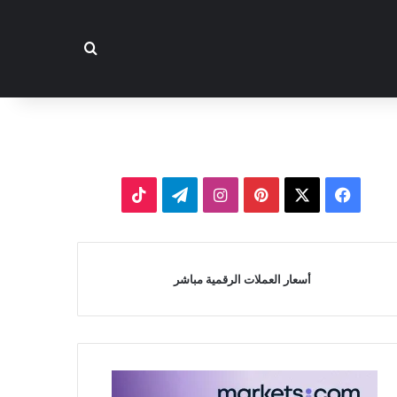
بحث عن
‫X
فيسبوك
بينتيريست
انستقرام
تيلقرام
‫TikTok
أسعار العملات الرقمية مباشر