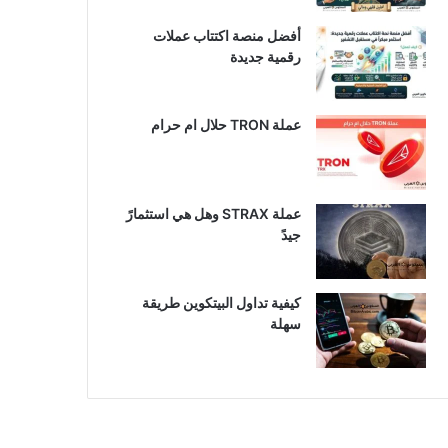
أفضل منصة اكتتاب عملات
رقمية جديدة
عملة TRON حلال ام حرام​
عملة STRAX وهل هي استثمارً
جيدً
كيفية تداول البيتكوين طريقة
سهلة