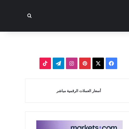
بحث عن
‫X
فيسبوك
بينتيريست
انستقرام
تيلقرام
‫TikTok
أسعار العملات الرقمية مباشر