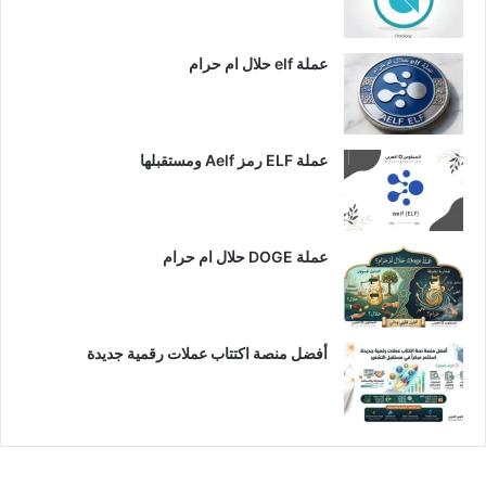
عملة elf حلال ام حرام
عملة ELF رمز Aelf ومستقبلها
عملة DOGE حلال ام حرام
أفضل منصة اكتتاب عملات رقمية جديدة