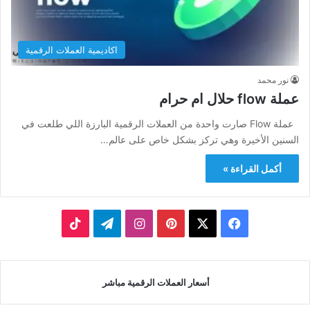
اكاديمية العملات الرقمية
نور محمد
عملة flow حلال ام حرام
عملة Flow صارت واحدة من العملات الرقمية البارزة اللي طلعت في
السنين الأخيرة وهي تركز بشكل خاص على عالم…
أكمل القراءة »
‫X
فيسبوك
بينتيريست
انستقرام
تيلقرام
‫TikTok
أسعار العملات الرقمية مباشر