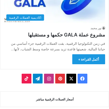
اكاديمية العملات الرقمية
نور محمد
مشروع عملة GALA حكمها و مستقبلها
في زمن التكنولوجيا الرقمية، بقت العملات الرقمية جزء أساسي من
حياتنا المالية. شعبيتها قاعدة تزيد بسرعة خاصة وسط الشباب، لأنها…
أكمل القراءة »
‫X
فيسبوك
بينتيريست
انستقرام
تيلقرام
‫TikTok
أسعار العملات الرقمية مباشر