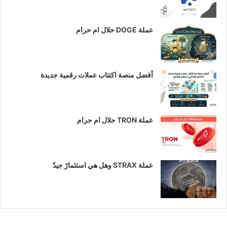
عملة DOGE حلال ام حرام
أفضل منصة اكتتاب عملات رقمية جديدة
عملة TRON حلال ام حرام​
عملة STRAX وهل هي استثمارً جيدً