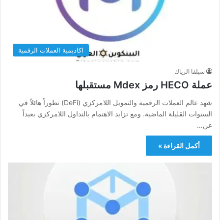
اكاديمية العملات الرقمية
سيلفا الزياك
عملة HECO رمز Mdex مستقبلها
شهد عالم العملات الرقمية والتمويل اللامركزي (DeFi) تطوراً هائلاً في
السنوات القليلة الماضية. ومع تزايد الاهتمام بالتداول اللامركزي بعيداً
عن…
أكمل القراءة »