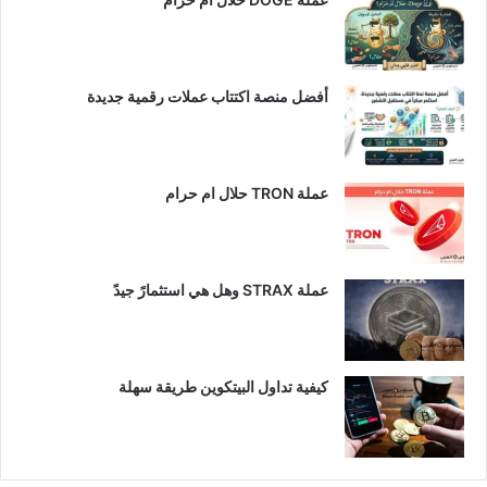
أفضل منصة اكتتاب عملات رقمية جديدة
عملة TRON حلال ام حرام​
عملة STRAX وهل هي استثمارً جيدً
كيفية تداول البيتكوين طريقة سهلة