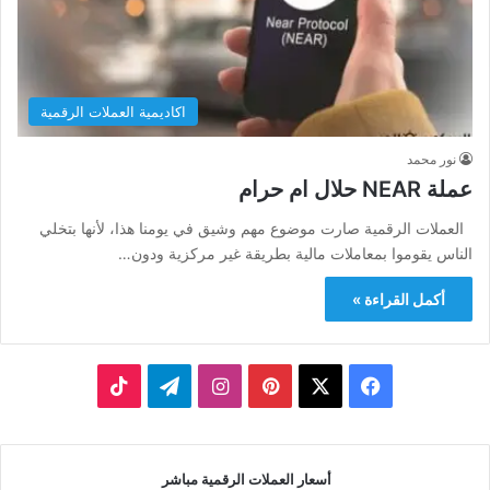
اكاديمية العملات الرقمية
نور محمد
عملة NEAR حلال ام حرام
العملات الرقمية صارت موضوع مهم وشيق في يومنا هذا، لأنها بتخلي
الناس يقوموا بمعاملات مالية بطريقة غير مركزية ودون…
أكمل القراءة »
‫X
فيسبوك
بينتيريست
انستقرام
تيلقرام
‫TikTok
أسعار العملات الرقمية مباشر