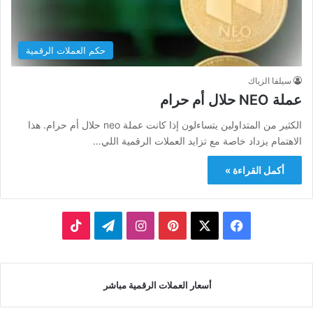
حكم العملات الرقمية
سيلفا الزياك
عملة NEO حلال أم حرام
الكثير من المتداولين يتساءلون إذا كانت عملة neo حلال أم حرام. هذا
الاهتمام يزداد خاصة مع تزايد العملات الرقمية اللي…
أكمل القراءة »
‫X
فيسبوك
بينتيريست
انستقرام
تيلقرام
‫TikTok
أسعار العملات الرقمية مباشر