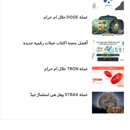
عملة DOGE حلال ام حرام
أفضل منصة اكتتاب عملات رقمية جديدة
عملة TRON حلال ام حرام​
عملة STRAX وهل هي استثمارً جيدً