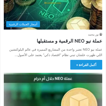
أسعار العملات الرقمية
نور محمد
عملة نيو NEO الرقمية و مستقبلها
عملة نيو NEO تعتبر واحدة من المشاريع المميزة في عالم البلوكتشين
اللي ظهرت علشان تبني نظام “اقتصاد ذكي” يعتمد على الأصول…
أكمل القراءة »