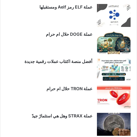
عملة ELF رمز Aelf ومستقبلها
عملة DOGE حلال ام حرام
أفضل منصة اكتتاب عملات رقمية جديدة
عملة TRON حلال ام حرام​
عملة STRAX وهل هي استثمارً جيدً