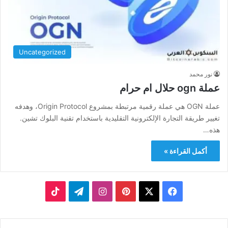
Uncategorized
نور محمد
عملة ogn حلال ام حرام
عملة OGN هي عملة رقمية مرتبطة بمشروع Origin Protocol، وهدفه
تغيير طريقة التجارة الإلكترونية التقليدية باستخدام تقنية البلوك تشين.
هذه…
أكمل القراءة »
‫X
فيسبوك
بينتيريست
انستقرام
تيلقرام
‫TikTok