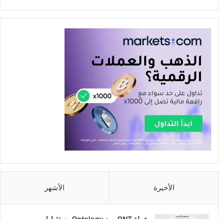
الأخيرة
الأشهر
عملة ONT رمز Ontology مستقبلها