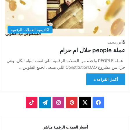
اكاديمية العملات الرقمية
نور محمد
عملة people حلال ام حرام
عملة PEOPLE واحدة من العملات الرقمية اللي لفتت انتباه الكل، وهي
جزء من مشروع ConstitutionDAO اللي يسعى لجمع الفلوس…
أكمل القراءة »
‫X
فيسبوك
بينتيريست
انستقرام
تيلقرام
‫TikTok
أسعار العملات الرقمية مباشر