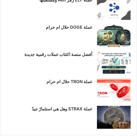
عملة DOGE حلال ام حرام
أفضل منصة اكتتاب عملات رقمية جديدة
عملة TRON حلال ام حرام​
عملة STRAX وهل هي استثمارً جيدً