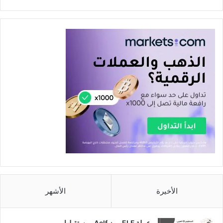
الأخيرة
الأشهر
عملة ELF رمز Aelf ومستقبلها