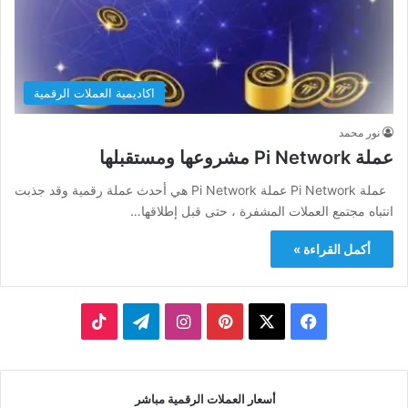
اكاديمية العملات الرقمية
نور محمد
عملة Pi Network مشروعها ومستقبلها
عملة Pi Network عملة Pi Network هي أحدث عملة رقمية وقد جذبت
انتباه مجتمع العملات المشفرة ، حتى قبل إطلاقها…
أكمل القراءة »
‫X
فيسبوك
بينتيريست
انستقرام
تيلقرام
‫TikTok
أسعار العملات الرقمية مباشر