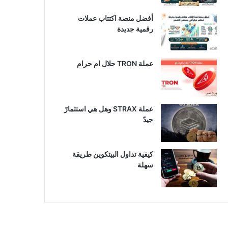
أفضل منصة اكتتاب عملات
رقمية جديدة
عملة TRON حلال ام حرام​
عملة STRAX وهل هي استثمارً
جيدً
كيفية تداول البيتكوين طريقة
سهلة