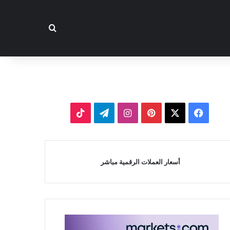
بحث عن
‫X
فيسبوك
بينتيريست
انستقرام
تيلقرام
‫TikTok
أسعار العملات الرقمية مباشر