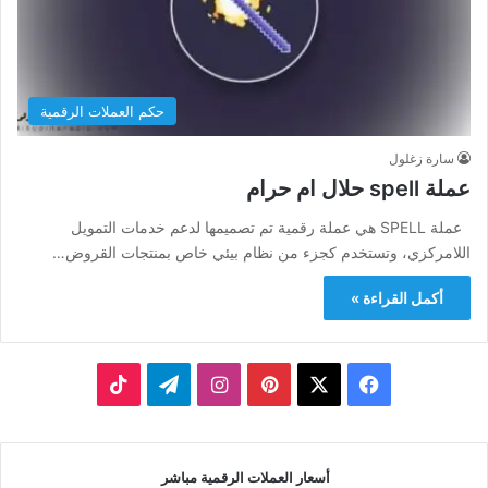
حكم العملات الرقمية
سارة زغلول
عملة spell حلال ام حرام
عملة SPELL هي عملة رقمية تم تصميمها لدعم خدمات التمويل
اللامركزي، وتستخدم كجزء من نظام بيئي خاص بمنتجات القروض…
أكمل القراءة »
‫X
فيسبوك
بينتيريست
انستقرام
تيلقرام
‫TikTok
أسعار العملات الرقمية مباشر