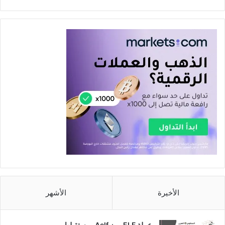
الأخيرة
الأشهر
عملة ELF رمز Aelf ومستقبلها