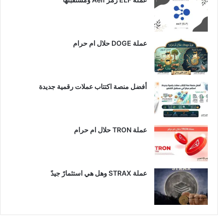
عملة DOGE حلال ام حرام
أفضل منصة اكتتاب عملات رقمية جديدة
عملة TRON حلال ام حرام​
عملة STRAX وهل هي استثمارً جيدً