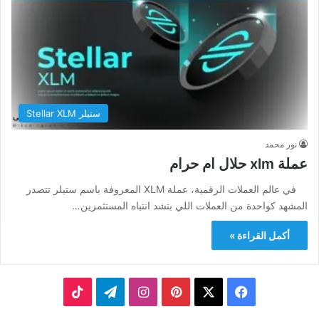
ستيلر Stellar XLM
نور محمد
عملة xlm حلال ام حرام
في عالم العملات الرقمية، عملة XLM المعروفة باسم ستيلر تتصدر
المشهد كواحدة من العملات اللي بتشد انتباه المستثمرين…
أكمل القراءة »
‫X
فيسبوك
بينتيريست
انستقرام
تيلقرام
‫TikTok